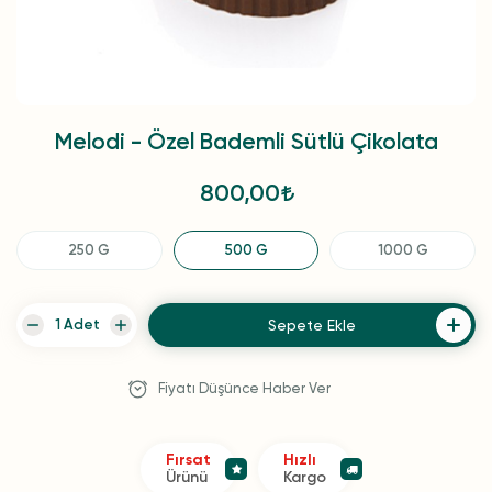
Melodi - Özel Bademli Sütlü Çikolata
800,00
250 G
500 G
1000 G
Sepete Ekle
Fiyatı Düşünce Haber Ver
Fırsat
Hızlı
Ürünü
Kargo