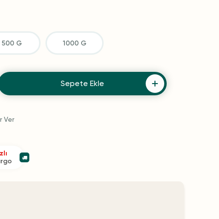
500 G
1000 G
Sepete Ekle
r Ver
zlı
argo