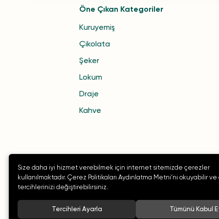
Öne Çıkan Kategoriler
Kuruyemiş
Çikolata
Şeker
Lokum
Draje
Kahve
Size daha iyi hizmet verebilmek için internet sitemizde çerezler
kullanılmaktadır. Çerez Politikaları Aydınlatma Metni’ni okuyabilir ve
tercihlerinizi değiştirebilirsiniz.
Tercihleri Ayarla
Tümünü Kabul E