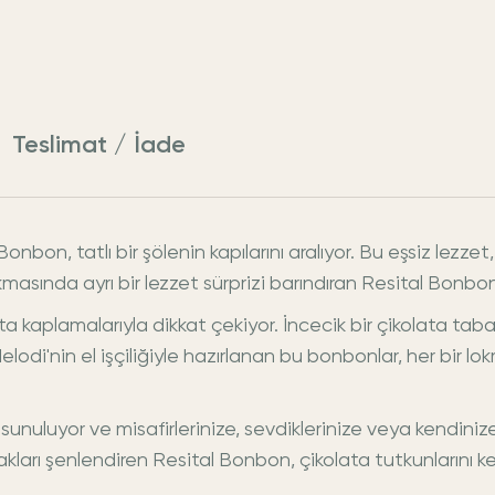
Teslimat / İade
Bonbon, tatlı bir şölenin kapılarını aralıyor. Bu eşsiz lezz
asında ayrı bir lezzet sürprizi barındıran Resital Bonbon, t
ata kaplamalarıyla dikkat çekiyor. İncecik bir çikolata ta
elodi'nin el işçiliğiyle hazırlanan bu bonbonlar, her bir l
unuluyor ve misafirlerinize, sevdiklerinize veya kendiniz
amakları şenlendiren Resital Bonbon, çikolata tutkunlarını 