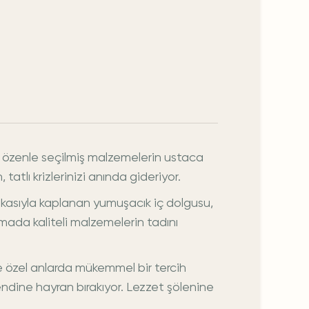
et, özenle seçilmiş malzemelerin ustaca
atlı krizlerinizi anında gideriyor.
bakasıyla kaplanan yumuşacık iç dolgusu,
okmada kaliteli malzemelerin tadını
e özel anlarda mükemmel bir tercih
kendine hayran bırakıyor. Lezzet şölenine