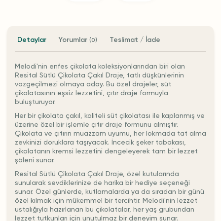
Detaylar
Yorumlar
Teslimat / İade
(0)
Melodi'nin enfes çikolata koleksiyonlarından biri olan
Resital Sütlü Çikolata Çakıl Draje, tatlı düşkünlerinin
vazgeçilmezi olmaya aday. Bu özel drajeler, süt
çikolatasının eşsiz lezzetini, çıtır draje formuyla
buluşturuyor.
Her bir çikolata çakıl, kaliteli süt çikolatası ile kaplanmış ve
üzerine özel bir işlemle çıtır draje formunu almıştır.
Çikolata ve çıtırın muazzam uyumu, her lokmada tat alma
zevkinizi doruklara taşıyacak. İncecik şeker tabakası,
çikolatanın kremsi lezzetini dengeleyerek tam bir lezzet
şöleni sunar.
Resital Sütlü Çikolata Çakıl Draje, özel kutularında
sunularak sevdiklerinize de harika bir hediye seçeneği
sunar. Özel günlerde, kutlamalarda ya da sıradan bir günü
özel kılmak için mükemmel bir tercihtir. Melodi'nin lezzet
ustalığıyla hazırlanan bu çikolatalar, her yaş grubundan
lezzet tutkunları için unutulmaz bir deneyim sunar.