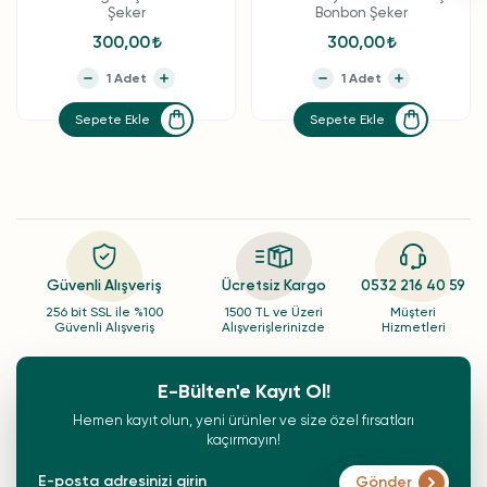
Şeker
Bonbon Şeker
300,00
300,00
Sepete Ekle
Sepete Ekle
Güvenli Alışveriş
Ücretsiz Kargo
0532 216 40 59
256 bit SSL ile %100
1500 TL ve Üzeri
Müşteri
Güvenli Alışveriş
Alışverişlerinizde
Hizmetleri
E-Bülten'e Kayıt Ol!
Hemen kayıt olun, yeni ürünler ve size özel fırsatları
kaçırmayın!
Gönder