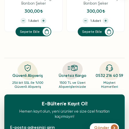
Bonbon Şeker
Bonbon Şeker
300,00
300,00
Sepete Ekle
Sepete Ekle
Güvenli Alışveriş
Ücretsiz Kargo
0532 216 40 59
256 bit SSL ile %100
1500 TL ve Üzeri
Müşteri
Güvenli Alışveriş
Alışverişlerinizde
Hizmetleri
E-Bülten'e Kayıt Ol!
Hemen kayıt olun, yeni ürünler ve size özel fırsatları
kaçırmayın!
Gönder