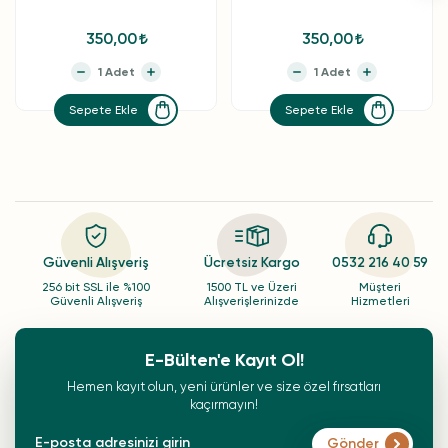
350,00
350,00
Sepete Ekle
Sepete Ekle
Güvenli Alışveriş
Ücretsiz Kargo
0532 216 40 59
256 bit SSL ile %100
1500 TL ve Üzeri
Müşteri
Güvenli Alışveriş
Alışverişlerinizde
Hizmetleri
E-Bülten'e Kayıt Ol!
Hemen kayıt olun, yeni ürünler ve size özel fırsatları
kaçırmayın!
Gönder