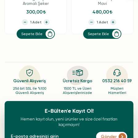
Aromalı Şeker
Mavi
300,00
480,00
Sepete Ekle
Sepete Ekle
Güvenli Alışveriş
Ücretsiz Kargo
0532 216 40 59
256 bit SSL ile %100
1500 TL ve Üzeri
Müşteri
Güvenli Alışveriş
Alışverişlerinizde
Hizmetleri
E-Bülten'e Kayıt Ol!
Hemen kayıt olun, yeni ürünler ve size özel fırsatları
kaçırmayın!
Gönder