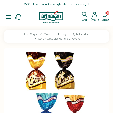
1500 TL ve Üzeri Alışverişlerde Ücretsiz Kargo!
0
Ara
Üyelik
Sepet
Ana Sayfa
Çikolata
Bayram Çikolataları
Şölen Octavia Karışık Çikolata