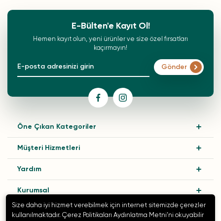
E-Bülten'e Kayıt Ol!
Hemen kayıt olun, yeni ürünler ve size özel fırsatları
kaçırmayın!
Gönder
Öne Çıkan Kategoriler
Müşteri Hizmetleri
Yardım
Kurumsal
Size daha iyi hizmet verebilmek için internet sitemizde çerezler
kullanılmaktadır. Çerez Politikaları Aydınlatma Metni’ni okuyabilir