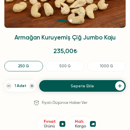
Armağan Kuruyemiş Çiğ Jumbo Kaju
235,00
250 G
500 G
1000 G
Sepete Ekle
Fiyatı Düşünce Haber Ver
Fırsat
Hızlı
Ürünü
Kargo