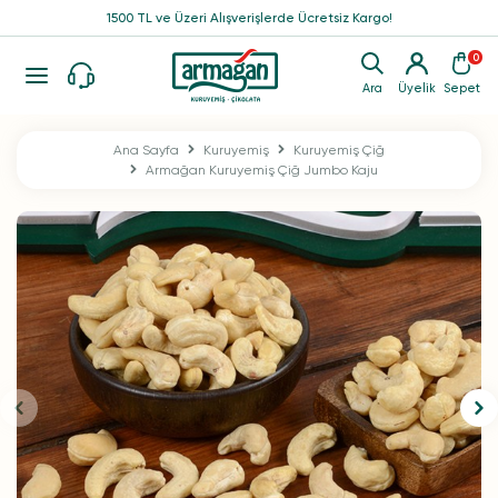
1500 TL ve Üzeri Alışverişlerde Ücretsiz Kargo!
0
Ara
Üyelik
Sepet
Ana Sayfa
Kuruyemiş
Kuruyemiş Çiğ
Armağan Kuruyemiş Çiğ Jumbo Kaju