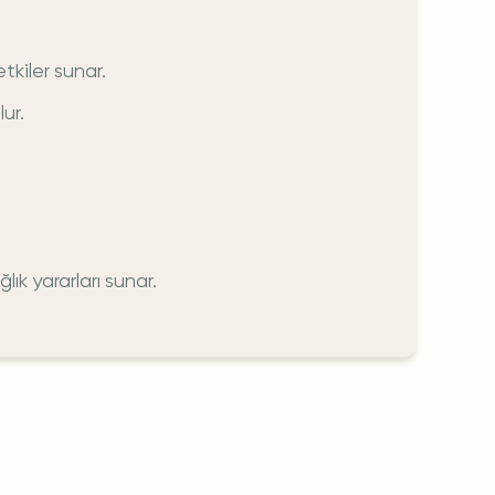
kiler sunar.
ur.
ık yararları sunar.