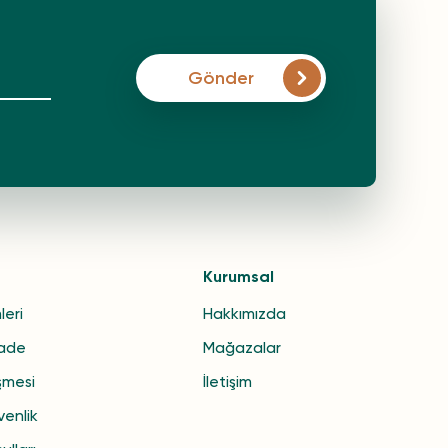
Gönder
Kurumsal
leri
Hakkımızda
İade
Mağazalar
şmesi
İletişim
venlik