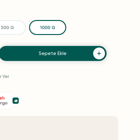
500 G
1000 G
Sepete Ekle
r Ver
zlı
argo