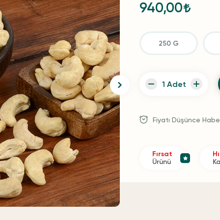
940,00
250 G
Fiyatı Düşünce Habe
Fırsat
Hı
Ürünü
K