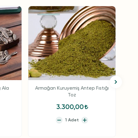
 Ala
Armağan Kuruyemiş Antep Fıstığı
Ar
Toz
3.300,00