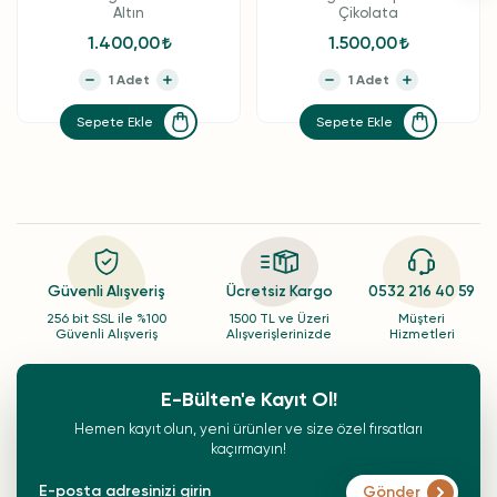
Altın
Çikolata
1.400,00
1.500,00
Sepete Ekle
Sepete Ekle
Güvenli Alışveriş
Ücretsiz Kargo
0532 216 40 59
256 bit SSL ile %100
1500 TL ve Üzeri
Müşteri
Güvenli Alışveriş
Alışverişlerinizde
Hizmetleri
E-Bülten'e Kayıt Ol!
Hemen kayıt olun, yeni ürünler ve size özel fırsatları
kaçırmayın!
Gönder