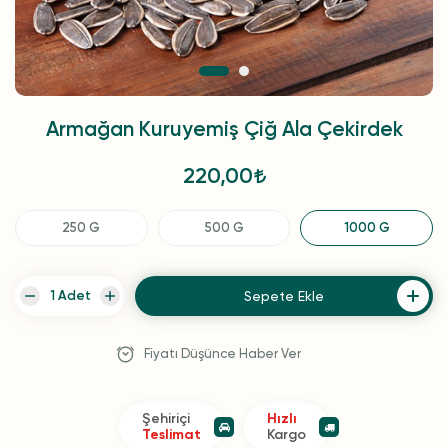
Armağan Kuruyemiş Çiğ Ala Çekirdek
220,00
250 G
500 G
1000 G
Sepete Ekle
Fiyatı Düşünce Haber Ver
Şehiriçi
Hızlı
Teslimat
Kargo